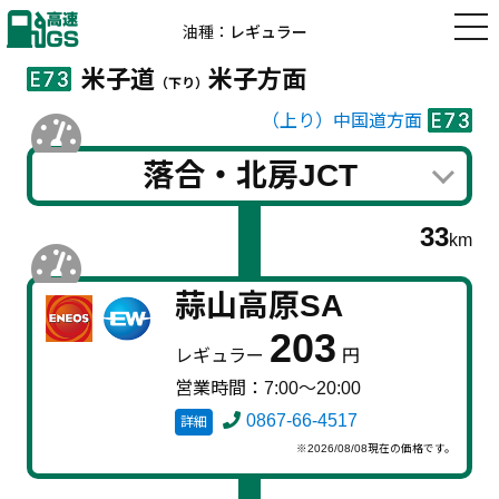
高速道路の
油種：
レギュラー
ガソリン価格
高速GS
米子道
米子方面
（下り）
（上り）中国道方面
落合・北房JCT
33
km
蒜山高原SA
203
レギュラー
円
営業時間：7:00～20:00
0867-66-4517
詳細
※2026/08/08現在の価格です。