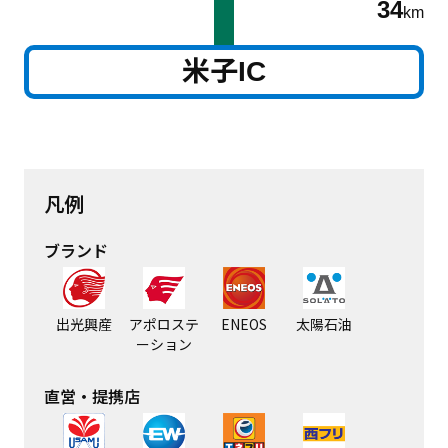
34
km
米子IC
凡例
ブランド
出光興産
アポロステ
ENEOS
太陽石油
ーション
直営・提携店