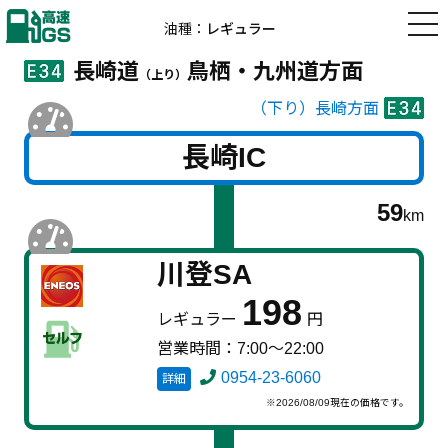
高速道路の
油種：
レギュラー
ガソリン価格
高速GS
長崎道
鳥栖・九州道方面
（上り）
（下り）長崎方面
長崎IC
59
km
川登SA
198
レギュラー
円
営業時間：7:00～22:00
0954-23-6060
詳細
※2026/08/09現在の価格です。