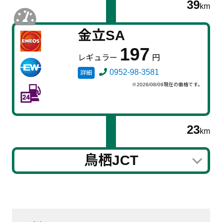
39
km
金立SA
197
レギュラー
円
0952-98-3581
詳細
※2026/08/09現在の価格です。
23
km
鳥栖JCT