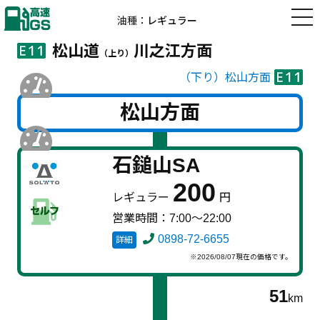
高速道路の
油種：
レギュラー
ガソリン価格
高速GS
松山道
川之江方面
（上り）
（下り）松山方面
松山方面
石鎚山SA
200
レギュラー
円
営業時間：7:00～22:00
0898-72-6655
詳細
※2026/08/07現在の価格です。
51
km