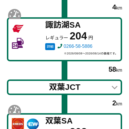
4
km
諏訪湖SA
204
レギュラー
円
0266-58-5886
詳細
※2026/08/08～2026/08/14の価格です。
58
km
双葉JCT
2
km
双葉SA