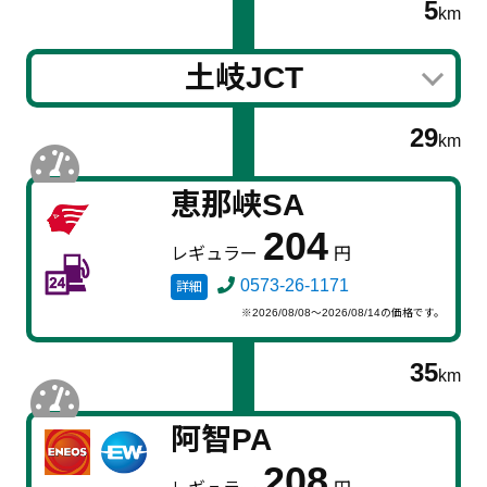
5
km
土岐JCT
29
km
恵那峡SA
204
レギュラー
円
0573-26-1171
詳細
※2026/08/08～2026/08/14の価格です。
35
km
阿智PA
208