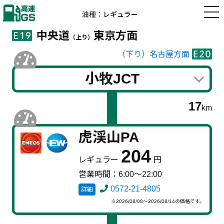
高速道路の
油種：
レギュラー
ガソリン価格
高速GS
中央道
東京方面
（上り）
（下り）名古屋方面
小牧JCT
17
km
虎渓山PA
204
レギュラー
円
営業時間：6:00～22:00
0572-21-4805
詳細
※2026/08/08～2026/08/14の価格です。